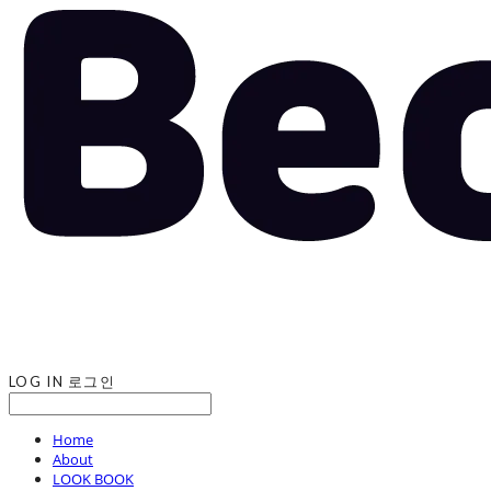
LOG IN
로그인
Home
About
LOOK BOOK