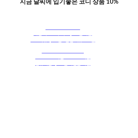
지금 날씨에 입기좋은 코디 상품 10%
REVIEW EVENT
매달 베스트 후기 30,000원 지급
포토리뷰1,000원 / 일반 리뷰 500원
MEMBER BENEFIT
VVIP 10% 적립 / VIP 5% 적립
신규회원 3,000원 적립금 지급